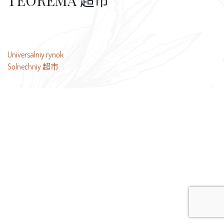
TEOREMA 超市
文
Universalniy rynok
Solnechniy 超市
章
导
航