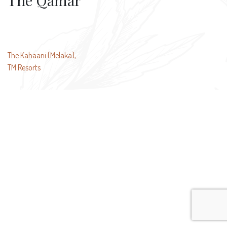
The Qamar
文
The Kahaani (Melaka),
TM Resorts
章
导
航