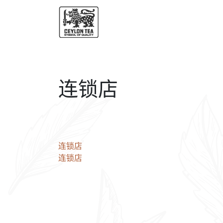
连锁店
文
连锁店
连锁店
章
导
航