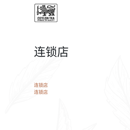
连锁店
文
连锁店
连锁店
章
导
航