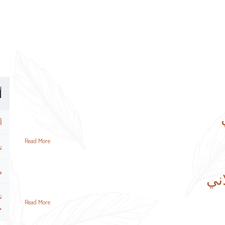
أ
أ
Read More
ت
ط
ني
ت
Read More
ح