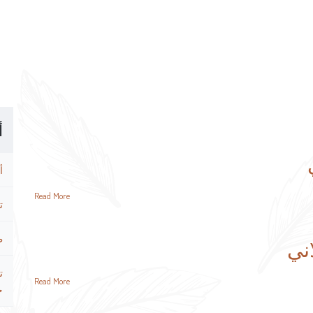
أ
أ
Read More
ت
ط
ني
ت
Read More
ح