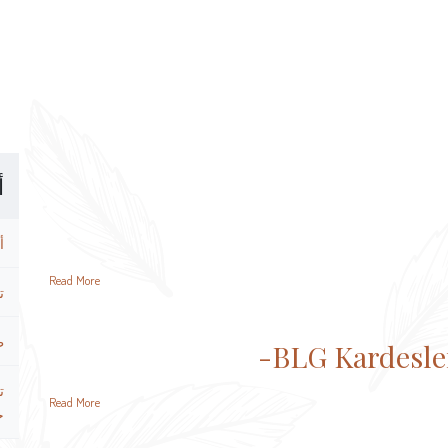
أ
أ
Read More
ت
ط
BLG Kardesler
ت
Read More
ح