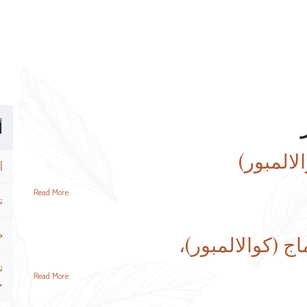
أ
لالمبور)
أ
Read More
ت
ط
اج (كوالالمبور)،
ت
Read More
ح