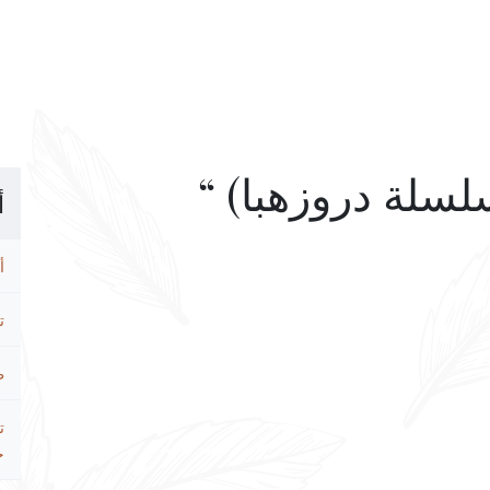
أ
أ
ت
ط
ت
ح