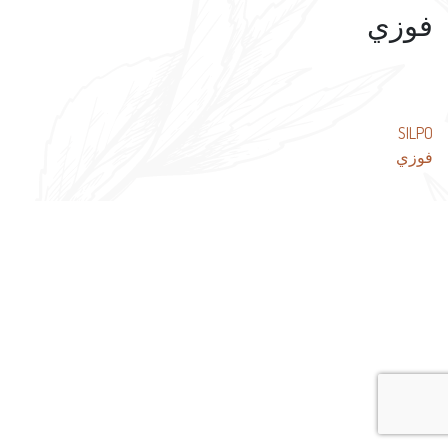
فوزي
تصفّح
SILPO
فوزي
المقالات