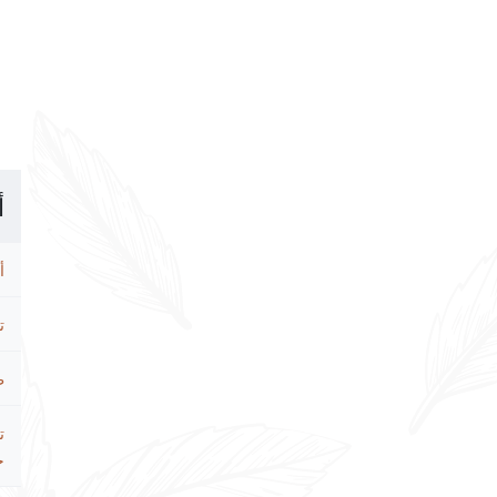
أ
أ
ت
ط
ت
ح