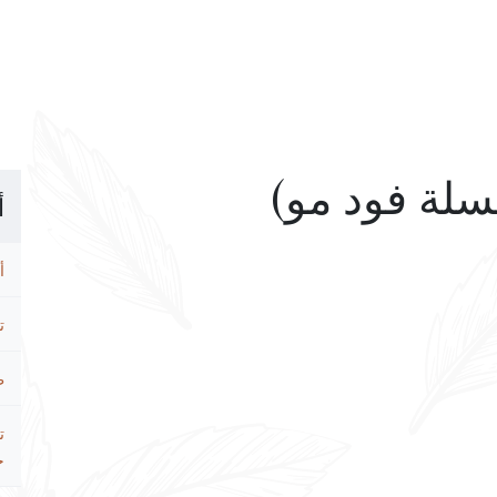
أ
أ
ت
ط
ت
ح