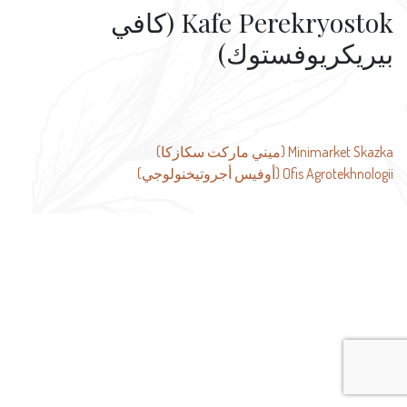
Kafe Perekryostok (كافي
بيريكريوفستوك)
تصفّح
Minimarket Skazka (ميني ماركت سكازكا)
Ofis Agrotekhnologii (أوفيس أجروتيخنولوجي)
المقالات