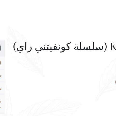
ي)
أ
أ
ت
ط
ت
ح