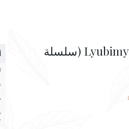
Lyubimyye Produkty Chain (سلسلة
أ
أ
ت
ط
ت
ح