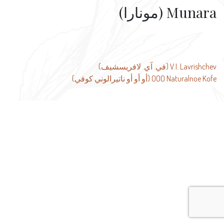
Munara (مونارا)
تصفّح
V.I. Lavrishchev (في. آي. لافريسشيف)
OOO Naturalnoe Kofe (أو أو أو ناتيرالوني كوفي)
المقالات