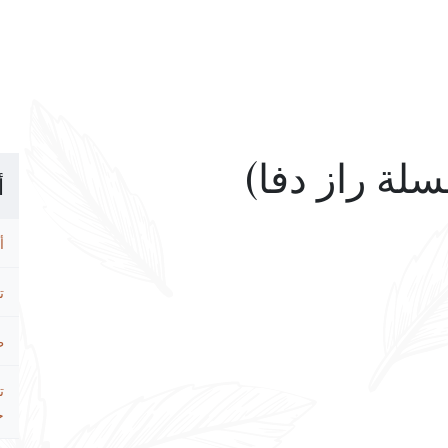
أ
أ
ت
ط
ت
ح