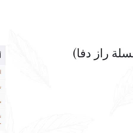
أ
أ
ت
ط
ت
ح