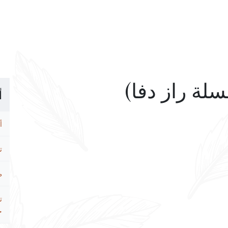
أ
أ
ت
ط
ت
ح