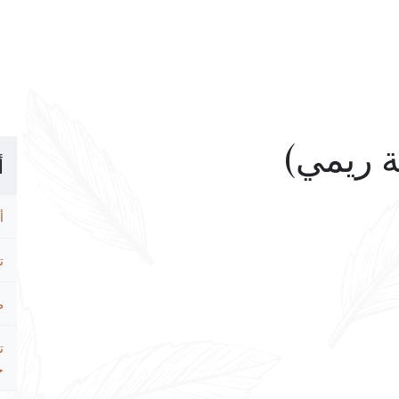
أ
أ
ت
ط
ت
ح