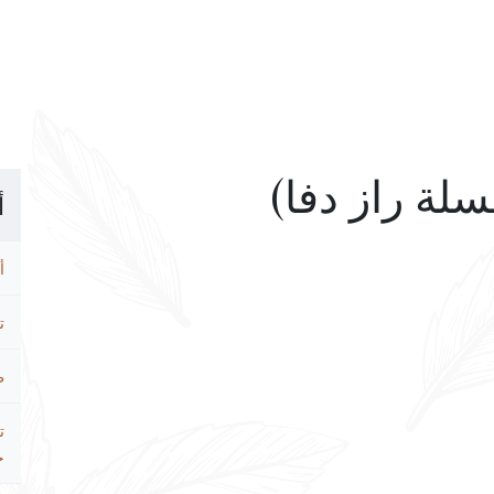
أ
أ
ت
ط
ت
ح