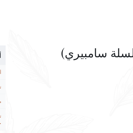
أ
أ
ت
ط
ت
ح