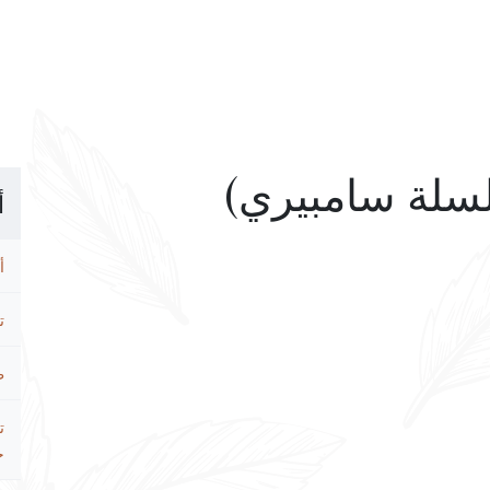
أ
أ
ت
ط
ت
ح