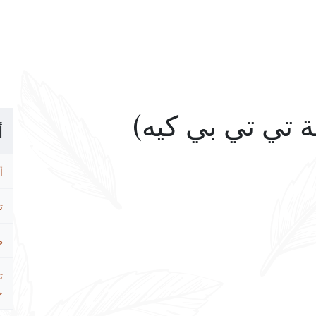
أ
أ
ت
ط
ت
ح