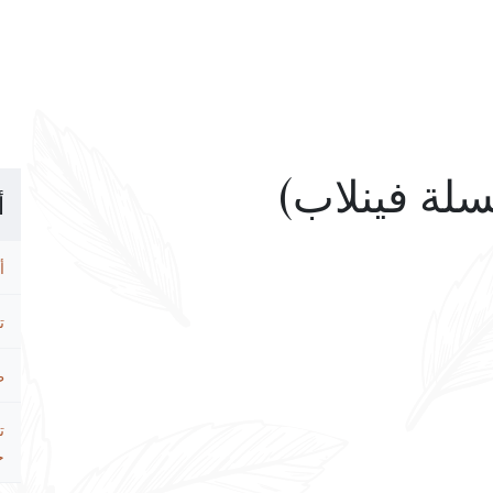
أ
أ
ت
ط
ت
ح