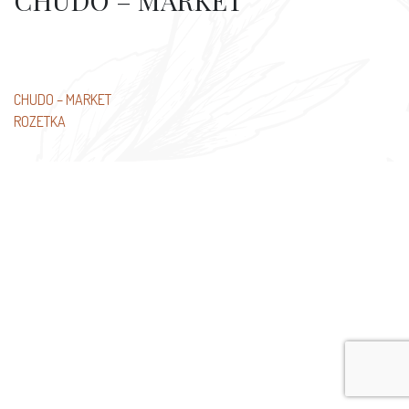
CHUDO – MARKET
Beitragsnavigation
CHUDO – MARKET
ROZETKA