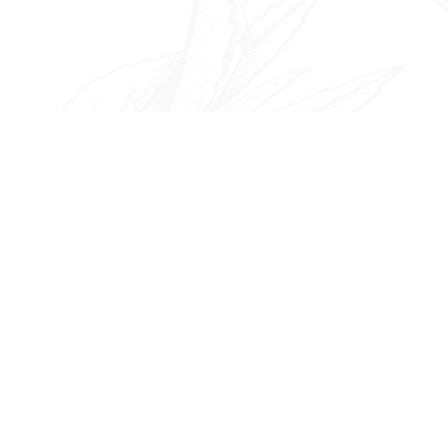
ゲ
ー
シ
ョ
ン