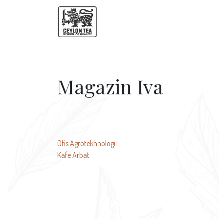
Magazin Iva
投
Ofis Agrotekhnologii
Kafe Arbat
稿
ナ
ビ