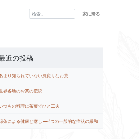
検
家に帰る
索:
最近の投稿
あまり知られていない風変りなお茶
世界各地のお茶の伝統
いつもの料理に茶葉でひと工夫
緑茶による健康と癒し ― 4つの一般的な症状の緩和