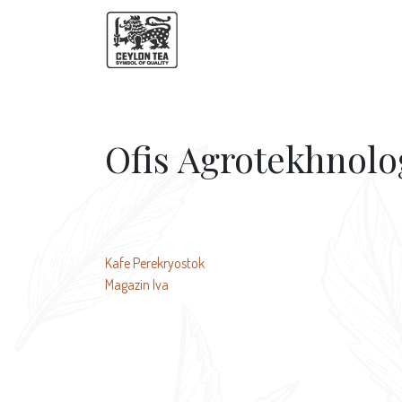
Ofis Agrotekhnolo
投
Kafe Perekryostok
Magazin Iva
稿
ナ
ビ