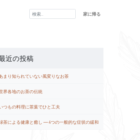
検
家に帰る
索:
最近の投稿
あまり知られていない風変りなお茶
世界各地のお茶の伝統
いつもの料理に茶葉でひと工夫
緑茶による健康と癒し ― 4つの一般的な症状の緩和