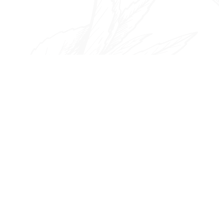
ゲ
ー
シ
ョ
ン