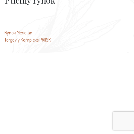
Ptichiy rynok
投
Rynok Meridian
Torgoviy Kompleks PRIISK
稿
ナ
ビ
ゲ
ー
シ
ョ
ン