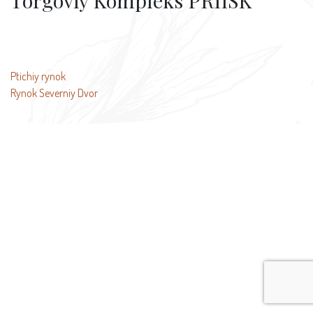
Torgoviy Kompleks PRIISK
投
Ptichiy rynok
Rynok Severniy Dvor
稿
ナ
ビ
ゲ
ー
シ
ョ
ン