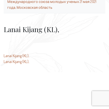
Международного союза молодых ученых 21 мая 2021
года, Московская область
Lanai Kijang (KL),
Навигация
Lanai Kijang (KL),
Lanai Kijang (KL),
по
записям