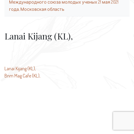
Международного союза молодых ученых 21 мая 2021
года, Московская область
Lanai Kijang (KL),
Навигация
Lanai Kijang (KL),
Bnm Mag Cafe (KL),
по
записям