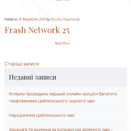
Posted on
25 Вересня, 2023
by
Hirusha Dayananda
Frash Network 25
Read More
Навігація
Старіші записи
записів
Недавні записи
Успішно проведено перший онлайн-аукціон багатого
теафлавінами Цейлонського чорного чаю
Народження Цейлонського чаю
Здоров’я та зцілення за допомогою зеленого чаю –