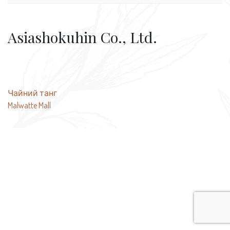
Asiashokuhin Co., Ltd.
Навігація
Чайний танг
Malwatte Mall
записів