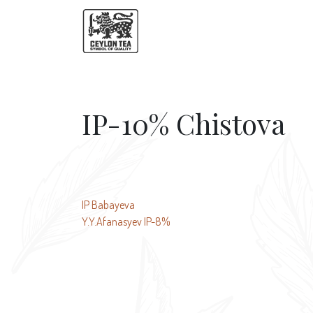
IP-10% Chistova
文
IP Babayeva
Y.Y.Afanasyev IP-8%
章
导
航