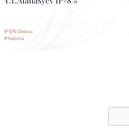
Y.Y.Afanasyev IP-8%
文
IP-10% Chistova
IP Kazorina
章
导
航