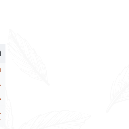
أ
أ
ت
ط
ت
ح