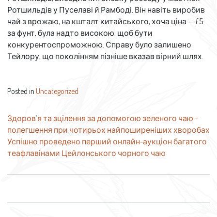
Ротшильдів у Пуселаві й Рамбоді. Він навіть виробив
чай з врожаю, на кшталт китайського, хоча ціна — £5
за фунт, була надто високою, щоб бути
конкурентоспроможною. Справу було залишено
Тейлору, що поколінням пізніше вказав вірний шлях.
Posted in
Uncategorized
Навігація
Здоров’я та зцілення за допомогою зеленого чаю –
полегшення при чотирьох найпоширеніших хворобах
записів
Успішно проведено перший онлайн-аукціон багатого
теафлавінами Цейлонського чорного чаю