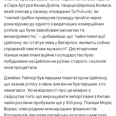
а Сера Артура Конан Дойла, творця Шерлока Холмса,
який описав у своєму оповіданні ‘De Profundis’, як
“гнилий грибок примусив громаду пройти через
роки відчаю до одного з видатніших комерційних
успіхів, що були завойовані наснагою та
винахідливістю,” — добавивши, що “чайні
плантації
Цейлону,
як і
статуя лева у Ватерлоо,
являють собою
справжній пам’ятник мужності
“
.
Десятиріччям
пізніше нове плантаційне господарство було
побудовано на Цейлоні на руїнах старого, і колонія
знов процвітала.
Джеймс Тейлор був першим плантатором Цейлону,
що зазнав успіху з чаєм, але він не був першим, хто
намагався. Хоча відомості про це мізерні, є
свідоцтва того, що вирощувати імпортовані з Китаю
чайні рослини пробували ще у 1824 році. Пізніше Моріс
Вормс, член родини міжнародних фінансистів
Ротшильдів, висадив китайську розсаду у маєтках