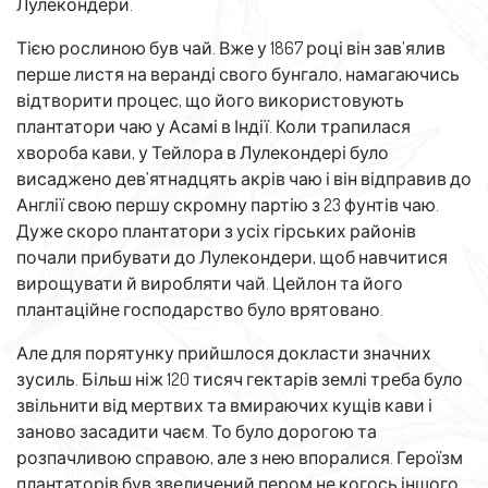
Лулекондери.
Тією рослиною був чай. Вже у 1867 році він зав’ялив
перше листя на веранді свого бунгало, намагаючись
відтворити процес, що його використовують
плантатори чаю у Асамі в Індії. Коли трапилася
хвороба кави, у Тейлора в Лулекондері було
висаджено дев’ятнадцять акрів чаю і він відправив до
Англії свою першу скромну партію з 23 фунтів чаю.
Дуже скоро плантатори з усіх гірських районів
почали прибувати до Лулекондери, щоб навчитися
вирощувати й виробляти чай. Цейлон та його
плантаційне господарство було врятовано.
Але для порятунку прийшлося докласти значних
зусиль. Більш ніж 120 тисяч гектарів землі треба було
звільнити від мертвих та вмираючих кущів кави і
заново засадити чаєм. То було дорогою та
розпачливою справою, але з нею впоралися. Героїзм
плантаторів був звеличений пером не когось іншого,