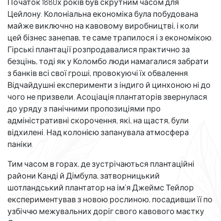
Початок 1880х років був скрутним часом для
Цейлону. Колоніальна економіка була побудована
майже виключно на кавовому виробництві, і коли
цей бізнес занепав, те саме трапилося і з економікою.
Гірські плантації розпродавалися практично за
безцінь, тоді як у Коломбо люди намагалися забрати
з банків всі свої гроші, провокуючі їх обвалення.
Відчайдушні експерименти з індиго й цинхоною ні до
чого не призвели. Асоціація плантаторів звернулася
до уряду з панічними пропозиціями про
адміністративні скорочення, які, на щастя, були
відхилені. Над колонією запанувала атмосфера
паніки.
Тим часом в горах, де зустрічаються плантаційні
райони Канді й Дімбула, затворницький
шотландський плантатор на ім’я Джеймс Тейлор
експериментував з новою рослиною, посадивши її по
узбіччю межувальних доріг свого кавового маєтку